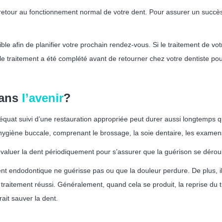
retour au fonctionnement normal de votre dent. Pour assurer un succès 
le afin de planifier votre prochain rendez-vous. Si le traitement de vot
le traitement a été complété avant de retourner chez votre dentiste pour 
dans
l’avenir
?
quat suivi d’une restauration appropriée peut durer aussi longtemps qu
hygiène buccale, comprenant le brossage, la soie dentaire, les examens
éévaluer la dent périodiquement pour s’assurer que la guérison se dér
ement endodontique ne guérisse pas ou que la douleur perdure. De plus, 
 traitement réussi. Généralement, quand cela se produit, la reprise du
ait sauver la dent.